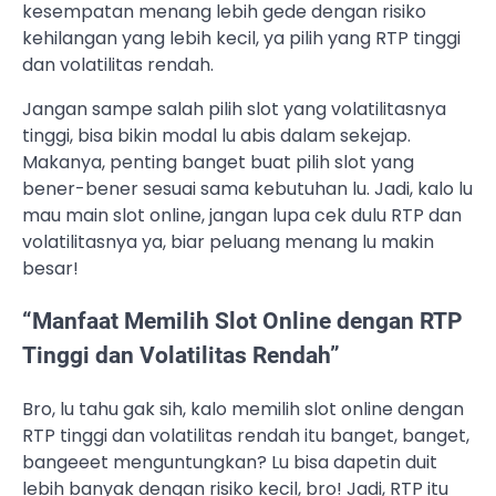
kesempatan menang lebih gede dengan risiko
kehilangan yang lebih kecil, ya pilih yang RTP tinggi
dan volatilitas rendah.
Jangan sampe salah pilih slot yang volatilitasnya
tinggi, bisa bikin modal lu abis dalam sekejap.
Makanya, penting banget buat pilih slot yang
bener-bener sesuai sama kebutuhan lu. Jadi, kalo lu
mau main slot online, jangan lupa cek dulu RTP dan
volatilitasnya ya, biar peluang menang lu makin
besar!
“Manfaat Memilih Slot Online dengan RTP
Tinggi dan Volatilitas Rendah”
Bro, lu tahu gak sih, kalo memilih slot online dengan
RTP tinggi dan volatilitas rendah itu banget, banget,
bangeeet menguntungkan? Lu bisa dapetin duit
lebih banyak dengan risiko kecil, bro! Jadi, RTP itu