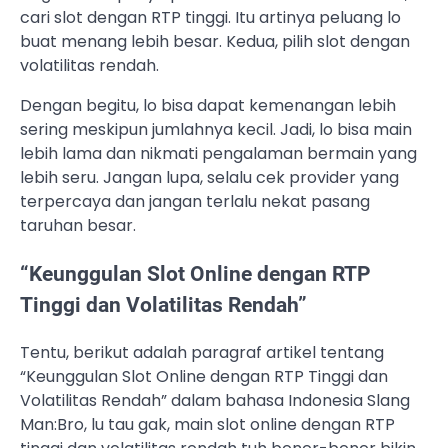
cari slot dengan RTP tinggi. Itu artinya peluang lo
buat menang lebih besar. Kedua, pilih slot dengan
volatilitas rendah.
Dengan begitu, lo bisa dapat kemenangan lebih
sering meskipun jumlahnya kecil. Jadi, lo bisa main
lebih lama dan nikmati pengalaman bermain yang
lebih seru. Jangan lupa, selalu cek provider yang
terpercaya dan jangan terlalu nekat pasang
taruhan besar.
“Keunggulan Slot Online dengan RTP
Tinggi dan Volatilitas Rendah”
Tentu, berikut adalah paragraf artikel tentang
“Keunggulan Slot Online dengan RTP Tinggi dan
Volatilitas Rendah” dalam bahasa Indonesia Slang
Man:Bro, lu tau gak, main slot online dengan RTP