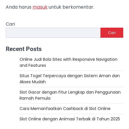
Anda harus
masuk
untuk berkomentar.
Cari
Cari
Recent Posts
Online Judi Bola Sites with Responsive Navigation
and Features
Situs Togel Terpercaya dengan Sistem Aman dan
Akses Mudah
Slot Gacor dengan Fitur Lengkap dan Penggunaan
Ramah Pemula
Cara Memanfaatkan Cashback di Slot Online
Slot Online dengan Animasi Terbaik di Tahun 2025