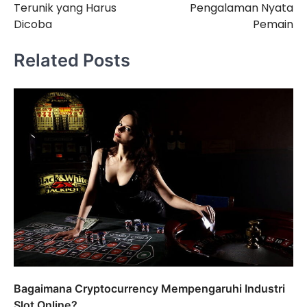
Terunik yang Harus
Pengalaman Nyata
Dicoba
Pemain
Related Posts
Bagaimana Cryptocurrency Mempengaruhi Industri
Slot Online?