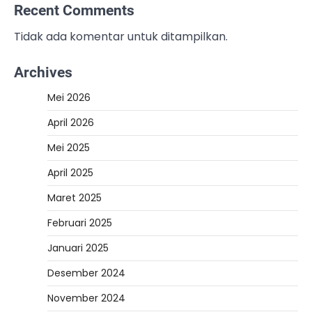
Recent Comments
Tidak ada komentar untuk ditampilkan.
Archives
Mei 2026
April 2026
Mei 2025
April 2025
Maret 2025
Februari 2025
Januari 2025
Desember 2024
November 2024