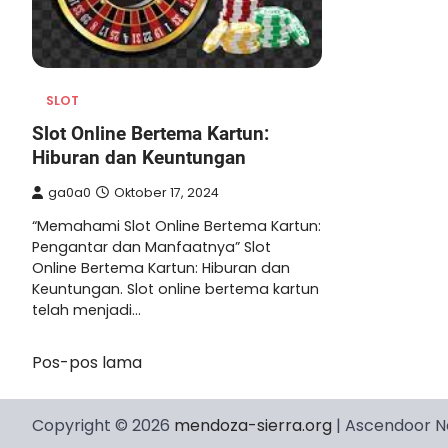
SLOT
Slot Online Bertema Kartun:
Hiburan dan Keuntungan
ga0a0
Oktober 17, 2024
“Memahami Slot Online Bertema Kartun:
Pengantar dan Manfaatnya” Slot
Online Bertema Kartun: Hiburan dan
Keuntungan. Slot online bertema kartun
telah menjadi…
Pos-pos lama
Navigasi
pos
Copyright © 2026
mendoza-sierra.org
| Ascendoor 