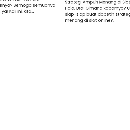
Strategi Ampuh Menang di Slot
arnya? Semoga semuanya
Halo, Bro! Gimana kabarnya? 
ya! Kali ini, kita…
siap-siap buat dapetin strat
menang di slot online?…