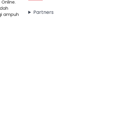
 Online.
Udah
Partners
egi ampuh