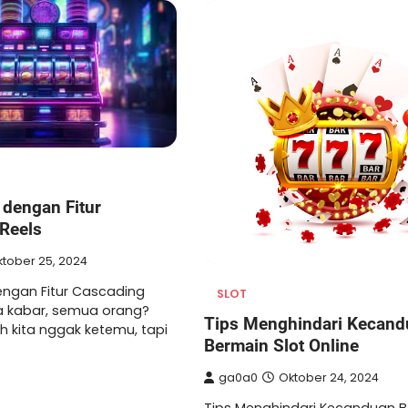
 dengan Fitur
Reels
tober 25, 2024
dengan Fitur Cascading
SLOT
pa kabar, semua orang?
Tips Menghindari Kecand
h kita nggak ketemu, tapi
Bermain Slot Online
ga0a0
Oktober 24, 2024