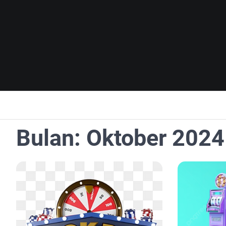
Skip
to
content
Bulan:
Oktober 2024