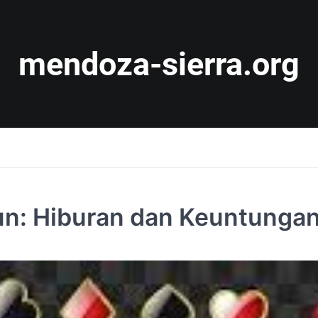
mendoza-sierra.org
tun: Hiburan dan Keuntunga