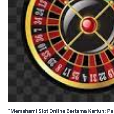
“Memahami Slot Online Bertema Kartun: Pe