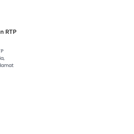
an RTP
TP
a,
elamat