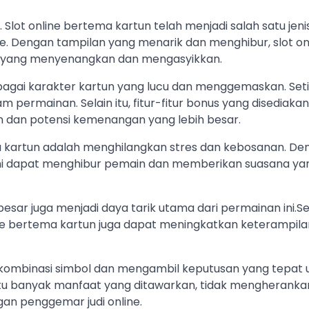
lot online bertema kartun telah menjadi salah satu jeni
e. Dengan tampilan yang menarik dan menghibur, slot on
yang menyenangkan dan mengasyikkan.
agai karakter kartun yang lucu dan menggemaskan. Set
m permainan. Selain itu, fitur-fitur bonus yang disediaka
n dan potensi kemenangan yang lebih besar.
ma kartun adalah menghilangkan stres dan kebosanan. De
ini dapat menghibur pemain dan memberikan suasana ya
sar juga menjadi daya tarik utama dari permainan ini.Se
ne bertema kartun juga dapat meningkatkan keterampila
kombinasi simbol dan mengambil keputusan yang tepat 
banyak manfaat yang ditawarkan, tidak mengherankan
gan penggemar judi online.