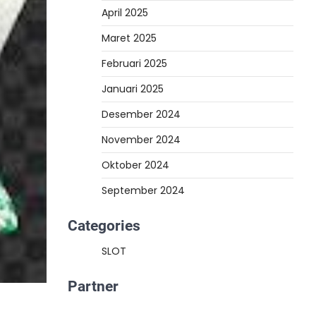
April 2025
Maret 2025
Februari 2025
Januari 2025
Desember 2024
November 2024
Oktober 2024
September 2024
Categories
SLOT
Partner