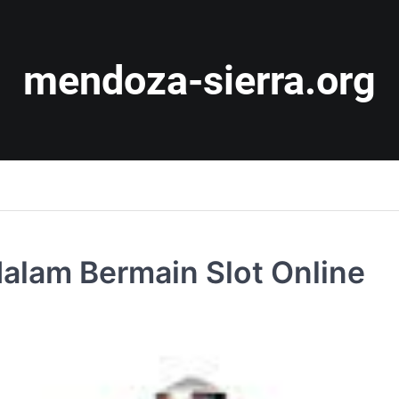
mendoza-sierra.org
lam Bermain Slot Online