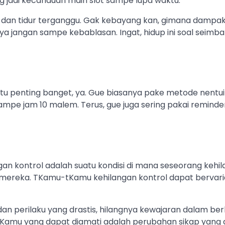
 jadi kecanduan main slot sampe lupa waktu.
, dan tidur terganggu. Gak kebayang kan, gimana dampa
nya jangan sampe kebablasan. Ingat, hidup ini soal seimba
 itu penting banget, ya. Gue biasanya pake metode nentui
pe jam 10 malem. Terus, gue juga sering pakai reminder
n kontrol adalah suatu kondisi di mana seseorang kehi
mereka. TKamu-tKamu kehilangan kontrol dapat bervari
perilaku yang drastis, hilangnya kewajaran dalam ber
 tKamu yang dapat diamati adalah perubahan sikap yang d