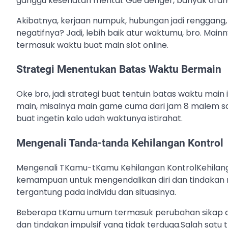
ganggu kesehatan mental. Gue denger, banyak orang
Akibatnya, kerjaan numpuk, hubungan jadi renggang
negatifnya? Jadi, lebih baik atur waktumu, bro. Main
termasuk waktu buat main slot online.
Strategi Menentukan Batas Waktu Bermain
Oke bro, jadi strategi buat tentuin batas waktu main
main, misalnya main game cuma dari jam 8 malem sam
buat ingetin kalo udah waktunya istirahat.
Mengenali Tanda-tanda Kehilangan Kontrol
Mengenali TKamu-tKamu Kehilangan KontrolKehilanga
kemampuan untuk mengendalikan diri dan tindakan 
tergantung pada individu dan situasinya.
Beberapa tKamu umum termasuk perubahan sikap dan 
dan tindakan impulsif yang tidak terduga.Salah satu