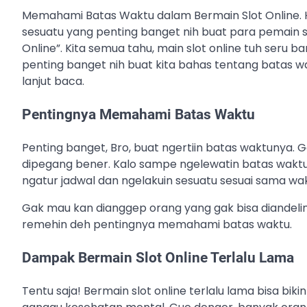
Memahami Batas Waktu dalam Bermain Slot Online. Ha
sesuatu yang penting banget nih buat para pemain s
Online”. Kita semua tahu, main slot online tuh seru 
penting banget nih buat kita bahas tentang batas wakt
lanjut baca.
Pentingnya Memahami Batas Waktu
Penting banget, Bro, buat ngertiin batas waktunya. G
dipegang bener. Kalo sampe ngelewatin batas waktuny
ngatur jadwal dan ngelakuin sesuatu sesuai sama wa
Gak mau kan dianggep orang yang gak bisa diandelin
remehin deh pentingnya memahami batas waktu.
Dampak Bermain Slot Online Terlalu Lama
Tentu saja! Bermain slot online terlalu lama bisa bik