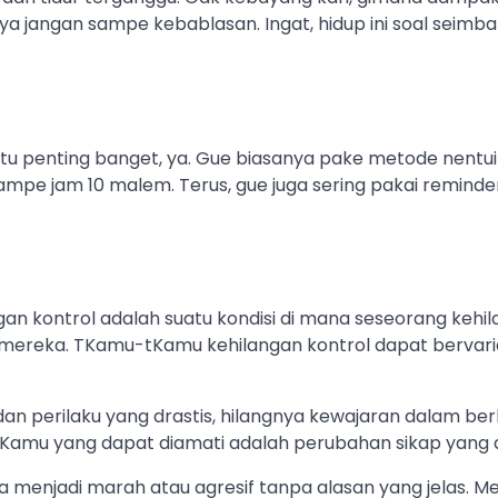
nya jangan sampe kebablasan. Ingat, hidup ini soal seimba
 itu penting banget, ya. Gue biasanya pake metode nentui
pe jam 10 malem. Terus, gue juga sering pakai reminder
n kontrol adalah suatu kondisi di mana seseorang kehi
mereka. TKamu-tKamu kehilangan kontrol dapat bervari
perilaku yang drastis, hilangnya kewajaran dalam ber
 tKamu yang dapat diamati adalah perubahan sikap yang d
a menjadi marah atau agresif tanpa alasan yang jelas. M