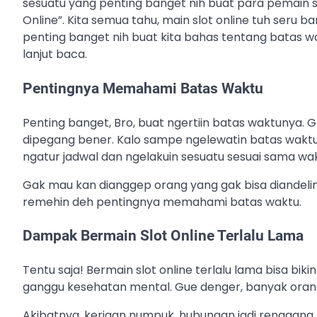
sesuatu yang penting banget nih buat para pemain s
Online”. Kita semua tahu, main slot online tuh seru 
penting banget nih buat kita bahas tentang batas wakt
lanjut baca.
Pentingnya Memahami Batas Waktu
Penting banget, Bro, buat ngertiin batas waktunya. G
dipegang bener. Kalo sampe ngelewatin batas waktuny
ngatur jadwal dan ngelakuin sesuatu sesuai sama wa
Gak mau kan dianggep orang yang gak bisa diandelin
remehin deh pentingnya memahami batas waktu.
Dampak Bermain Slot Online Terlalu Lama
Tentu saja! Bermain slot online terlalu lama bisa bik
ganggu kesehatan mental. Gue denger, banyak orang
Akibatnya, kerjaan numpuk, hubungan jadi renggang