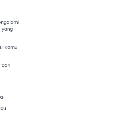
mengalami
o yang
ya.TKamu
 dari
a.
idu