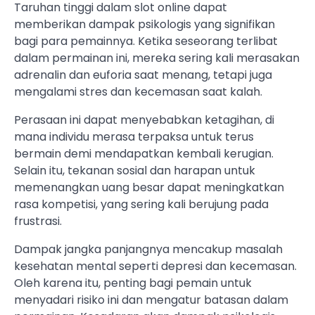
Taruhan tinggi dalam slot online dapat
memberikan dampak psikologis yang signifikan
bagi para pemainnya. Ketika seseorang terlibat
dalam permainan ini, mereka sering kali merasakan
adrenalin dan euforia saat menang, tetapi juga
mengalami stres dan kecemasan saat kalah.
Perasaan ini dapat menyebabkan ketagihan, di
mana individu merasa terpaksa untuk terus
bermain demi mendapatkan kembali kerugian.
Selain itu, tekanan sosial dan harapan untuk
memenangkan uang besar dapat meningkatkan
rasa kompetisi, yang sering kali berujung pada
frustrasi.
Dampak jangka panjangnya mencakup masalah
kesehatan mental seperti depresi dan kecemasan.
Oleh karena itu, penting bagi pemain untuk
menyadari risiko ini dan mengatur batasan dalam