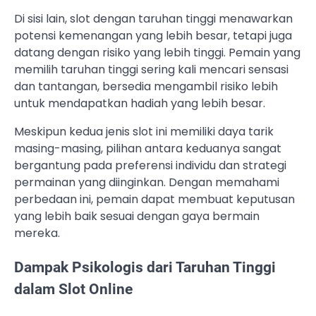
Di sisi lain, slot dengan taruhan tinggi menawarkan
potensi kemenangan yang lebih besar, tetapi juga
datang dengan risiko yang lebih tinggi. Pemain yang
memilih taruhan tinggi sering kali mencari sensasi
dan tantangan, bersedia mengambil risiko lebih
untuk mendapatkan hadiah yang lebih besar.
Meskipun kedua jenis slot ini memiliki daya tarik
masing-masing, pilihan antara keduanya sangat
bergantung pada preferensi individu dan strategi
permainan yang diinginkan. Dengan memahami
perbedaan ini, pemain dapat membuat keputusan
yang lebih baik sesuai dengan gaya bermain
mereka.
Dampak Psikologis dari Taruhan Tinggi
dalam Slot Online