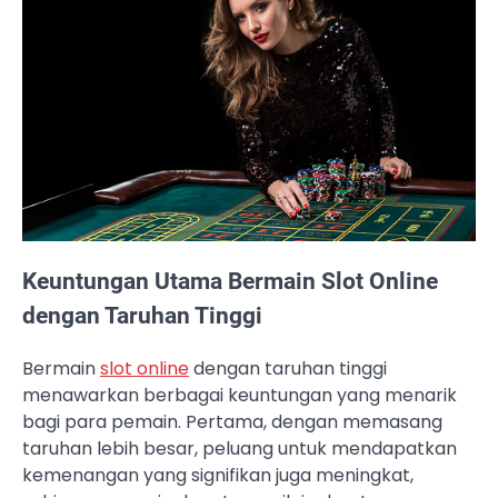
Keuntungan Utama Bermain Slot Online
dengan Taruhan Tinggi
Bermain
slot online
dengan taruhan tinggi
menawarkan berbagai keuntungan yang menarik
bagi para pemain. Pertama, dengan memasang
taruhan lebih besar, peluang untuk mendapatkan
kemenangan yang signifikan juga meningkat,