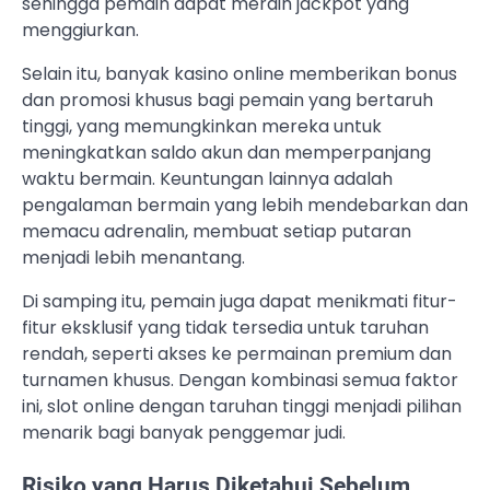
sehingga pemain dapat meraih jackpot yang
menggiurkan.
Selain itu, banyak kasino online memberikan bonus
dan promosi khusus bagi pemain yang bertaruh
tinggi, yang memungkinkan mereka untuk
meningkatkan saldo akun dan memperpanjang
waktu bermain. Keuntungan lainnya adalah
pengalaman bermain yang lebih mendebarkan dan
memacu adrenalin, membuat setiap putaran
menjadi lebih menantang.
Di samping itu, pemain juga dapat menikmati fitur-
fitur eksklusif yang tidak tersedia untuk taruhan
rendah, seperti akses ke permainan premium dan
turnamen khusus. Dengan kombinasi semua faktor
ini, slot online dengan taruhan tinggi menjadi pilihan
menarik bagi banyak penggemar judi.
Risiko yang Harus Diketahui Sebelum