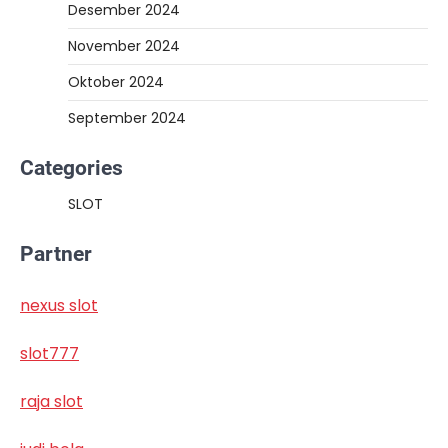
Desember 2024
November 2024
Oktober 2024
September 2024
Categories
SLOT
Partner
nexus slot
slot777
raja slot