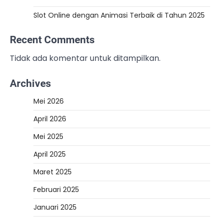
Slot Online dengan Animasi Terbaik di Tahun 2025
Recent Comments
Tidak ada komentar untuk ditampilkan.
Archives
Mei 2026
April 2026
Mei 2025
April 2025
Maret 2025
Februari 2025
Januari 2025