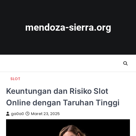
Skip
to
content
mendoza-sierra.org
SLOT
Keuntungan dan Risiko Slot
Online dengan Taruhan Tinggi
ga0a0
Maret 23, 2025