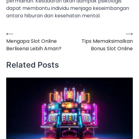
permainan. Kesadaran akan dampak psikologis
dapat membantu individu menjaga keseimbangan
antara hiburan dan kesehatan mental.
⟵
⟶
Navigasi
Mengapa Slot Online
Tips Memaksimalkan
pos
Berlisensi Lebih Aman?
Bonus Slot Online
Related Posts