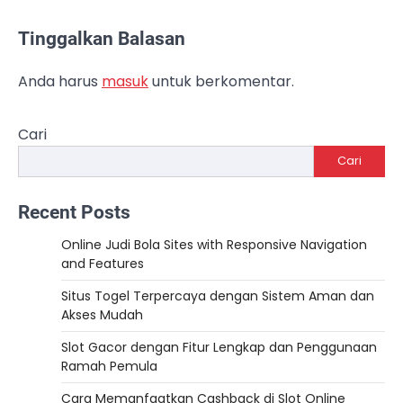
Tinggalkan Balasan
Anda harus
masuk
untuk berkomentar.
Cari
Cari
Recent Posts
Online Judi Bola Sites with Responsive Navigation
and Features
Situs Togel Terpercaya dengan Sistem Aman dan
Akses Mudah
Slot Gacor dengan Fitur Lengkap dan Penggunaan
Ramah Pemula
Cara Memanfaatkan Cashback di Slot Online