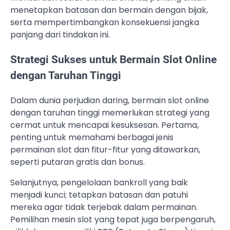
menetapkan batasan dan bermain dengan bijak,
serta mempertimbangkan konsekuensi jangka
panjang dari tindakan ini.
Strategi Sukses untuk Bermain Slot Online
dengan Taruhan Tinggi
Dalam dunia perjudian daring, bermain slot online
dengan taruhan tinggi memerlukan strategi yang
cermat untuk mencapai kesuksesan. Pertama,
penting untuk memahami berbagai jenis
permainan slot dan fitur-fitur yang ditawarkan,
seperti putaran gratis dan bonus.
Selanjutnya, pengelolaan bankroll yang baik
menjadi kunci; tetapkan batasan dan patuhi
mereka agar tidak terjebak dalam permainan.
Pemilihan mesin slot yang tepat juga berpengaruh,